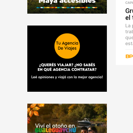
CAP
Gr
el
La 
tra
que
est