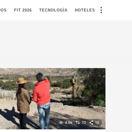
NOS
FIT 2026
TECNOLOGÍA
HOTELES
4.6k
70
15