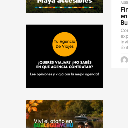
AGE
Fi
en
Bu
Con
exp
inv
éxi