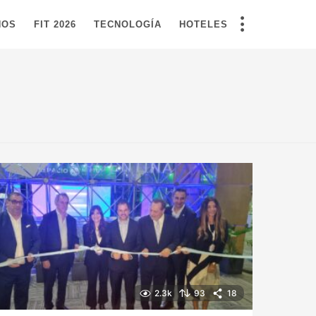
NOS
FIT 2026
TECNOLOGÍA
HOTELES
2.3k
93
18