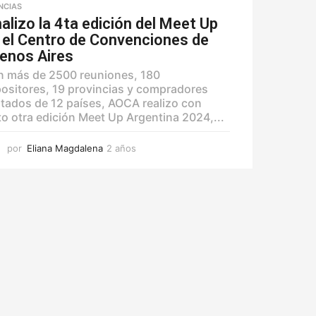
NCIAS
nalizo la 4ta edición del Meet Up
 el Centro de Convenciones de
enos Aires
 más de 2500 reuniones, 180
ositores, 19 provincias y compradores
itados de 12 países, AOCA realizo con
to otra edición Meet Up Argentina 2024,...
por
Eliana Magdalena
2 años
2
a
ñ
o
s