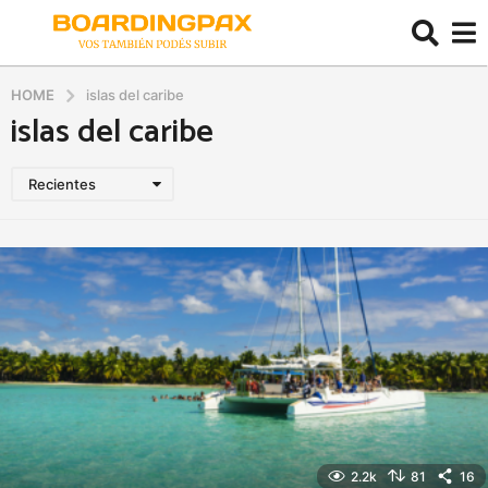
HOME
islas del caribe
islas del caribe
Recientes
2.2k
81
16