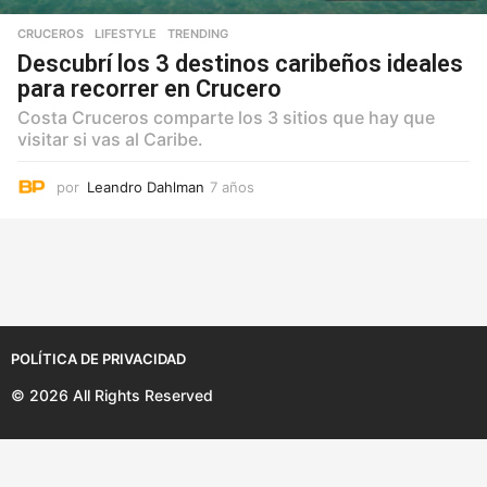
CRUCEROS
,
LIFESTYLE
,
TRENDING
Descubrí los 3 destinos caribeños ideales
para recorrer en Crucero
Costa Cruceros comparte los 3 sitios que hay que
visitar si vas al Caribe.
por
Leandro Dahlman
7 años
7
a
ñ
o
s
POLÍTICA DE PRIVACIDAD
© 2026 All Rights Reserved