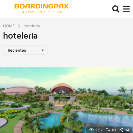
HOME
hoteleria
hoteleria
Recientes
2.9k
61
14