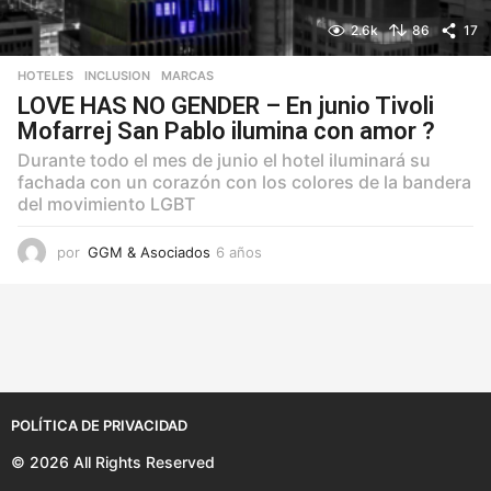
2.6k
86
17
HOTELES
,
INCLUSION
,
MARCAS
LOVE HAS NO GENDER – En junio Tivoli
Mofarrej San Pablo ilumina con amor ?
Durante todo el mes de junio el hotel iluminará su
fachada con un corazón con los colores de la bandera
del movimiento LGBT
por
GGM & Asociados
6 años
6
a
ñ
o
s
POLÍTICA DE PRIVACIDAD
© 2026 All Rights Reserved