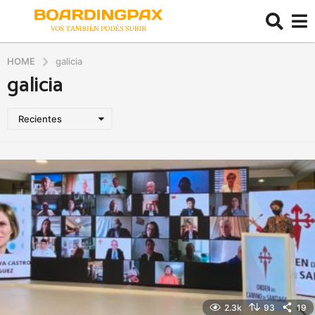
HOME
galicia
galicia
Recientes
2.3k
93
19