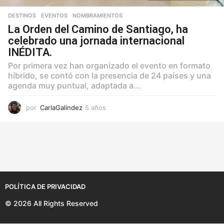
DESTINOS
,
EVENTOS
,
NOMBRAMIENTOS
La Orden del Camino de Santiago, ha
celebrado una jornada internacional
INÉDITA.
Por primera vez han organizado el evento en formato
híbrido, se contó con la presencia de 24 países y una
agenda muy puntual, adaptada a...
por
CarlaGalindez
5 años
5
a
ñ
o
s
POLÍTICA DE PRIVACIDAD
© 2026 All Rights Reserved