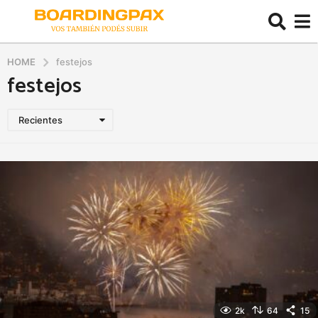
HOME
festejos
festejos
Recientes
2k
64
15