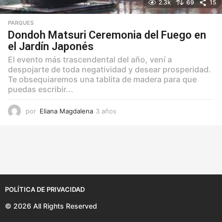
2.3k
69
15
PARQUES
Dondoh Matsuri Ceremonia del Fuego en
el Jardín Japonés
El evento más trascendental del año, vení a
despojarte de toda negatividad y desear prosperidad.
Te obsequiaremos una tablita de madera para que
puedas escribir...
por
Eliana Magdalena
3 años
3
a
ñ
o
s
POLÍTICA DE PRIVACIDAD
© 2026 All Rights Reserved