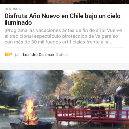
DESTINOS
Disfruta Año Nuevo en Chile bajo un cielo
iluminado
¡Programa las vacaciones antes de fin de año! Vuelve
el tradicional espectáculo pirotécnico de Valparaíso
con más de 30 mil fuegos artificiales frente a la...
por
Leandro Dahlman
3 años
3
a
ñ
o
s