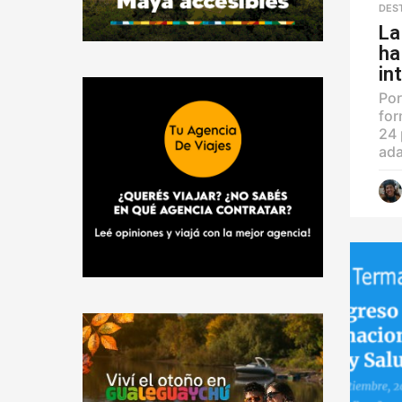
DES
La
ha
in
Por
for
24 
ada