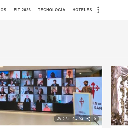
NOS
FIT 2026
TECNOLOGÍA
HOTELES
2.3k
93
19