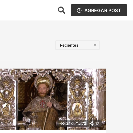
AGREGAR POST
Recientes
2.1k
72
17