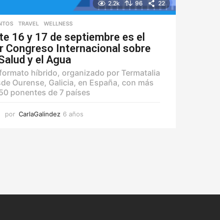
2.2k
96
22
NTOS
,
TRAVEL
,
WELLNESS
te 16 y 17 de septiembre es el
r Congreso Internacional sobre
 Salud y el Agua
formato híbrido, organizado por Termatalia
de Ourense, Galicia, en España, con más
50 ponentes de 7 países
por
CarlaGalindez
6 años
6
a
ñ
o
s