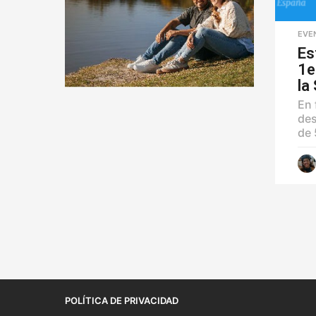
EVE
Es
1e
la
En 
des
de 
POLÍTICA DE PRIVACIDAD