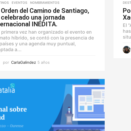
TINOS
,
EVENTOS
,
NOMBRAMIENTOS
DEST
 Orden del Camino de Santiago,
Po
 celebrado una jornada
Xa
ternacional INÉDITA.
El 
has
 primera vez han organizado el evento en
sit
mato híbrido, se contó con la presencia de
países y una agenda muy puntual,
ptada a...
por
CarlaGalindez
5 años
5
a
ñ
o
s