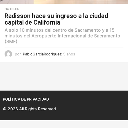
HOTELES
Radisson hace su ingreso a la ciudad
capital de California
A solo 10 minutos del centro de Sacramento y a 15
minutos del Aeropuerto Internacional de Sacramento
(SMF)
por
PabloGarciaRodriguez
5 años
5
a
ñ
o
s
POLÍTICA DE PRIVACIDAD
© 2026 All Rights Reserved