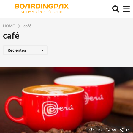
HOME
café
café
Recientes
2.6k
59
15