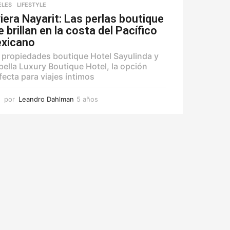
ELES
,
LIFESTYLE
viera Nayarit: Las perlas boutique
 brillan en la costa del Pacífico
xicano
 propiedades boutique Hotel Sayulinda y
bella Luxury Boutique Hotel, la opción
fecta para viajes íntimos
por
Leandro Dahlman
5 años
5
a
ñ
o
s