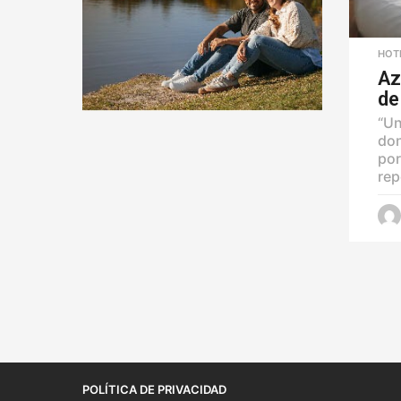
HOT
Az
de
“Un
don
por
rep
POLÍTICA DE PRIVACIDAD