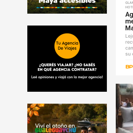
GLA
HOT
Ag
me
Ma
Lej
rec
cam
su 