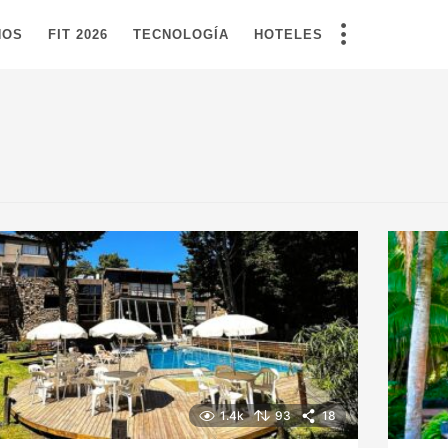
NOS
FIT 2026
TECNOLOGÍA
HOTELES
1.4k
93
18