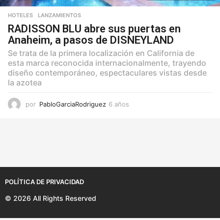
HOTELES
,
LANZAMIENTOS
RADISSON BLU abre sus puertas en
Anaheim, a pasos de DISNEYLAND
Se trata de la primera localización en California de
esta marca reconocida internacionalmente, trayendo
diseño contemporáneo, espectaculares vistas desde
la azotea
por
PabloGarciaRodriguez
6 años
6
a
ñ
o
s
POLÍTICA DE PRIVACIDAD
© 2026 All Rights Reserved