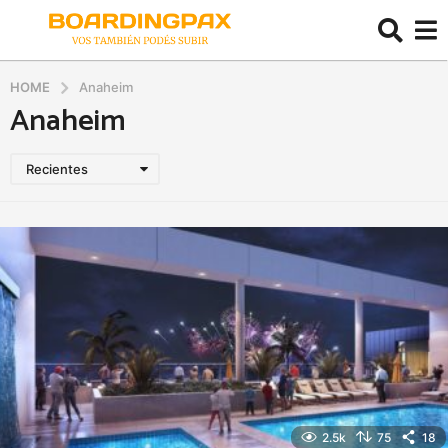
HOME
Anaheim
Anaheim
Recientes
2.5k
75
18