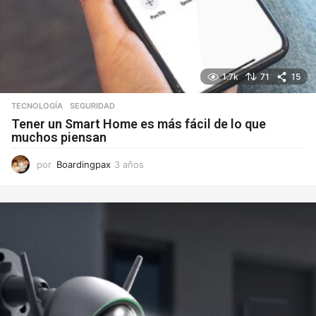
1.7k
71
15
TECNOLOGÍA
SEGURIDAD
Tener un Smart Home es más fácil de lo que
muchos piensan
por
Boardingpax
3 años
3
a
ñ
o
s