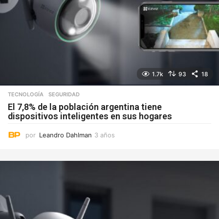
1.7k
93
18
TECNOLOGÍA
SEGURIDAD
El 7,8% de la población argentina tiene
dispositivos inteligentes en sus hogares
por
Leandro Dahlman
3 años
3
a
ñ
o
s