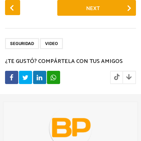
P
NEXT
o
s
t
P
,
a
SEGURIDAD
VIDEO
g
¿TE GUSTÓ? COMPÁRTELA CON TUS AMIGOS
i
n
a
t
i
o
n