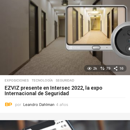
2k
79
16
EXPOSICIONES
,
TECNOLOGÍA
SEGURIDAD
EZVIZ presente en Intersec 2022, la expo
Internacional de Seguridad
por
Leandro Dahlman
4 años
4
a
ñ
o
s