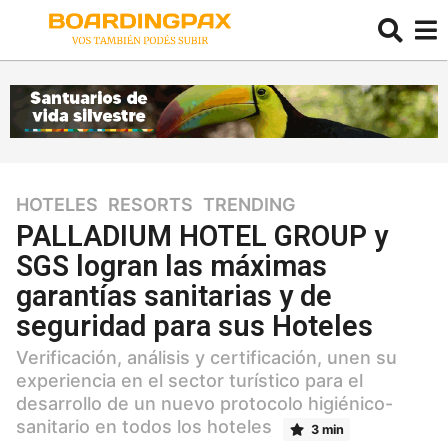
HOTELES
,
RESORTS
,
TRENDING
6
a
PALLADIUM HOTEL GROUP y
ñ
SGS logran las máximas
o
garantías sanitarias y de
s
6
seguridad para sus Hoteles
a
Verificación, análisis y certificación, unen su
ñ
experiencia en el sector turístico para el
o
desarrollo de un nuevo protocolo higiénico-
s
sanitario en todos los hoteles
3 min