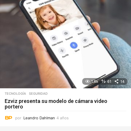
1.8k
61
14
TECNOLOGÍA
SEGURIDAD
Ezviz presenta su modelo de cámara video
portero
por
Leandro Dahlman
4 años
4
a
ñ