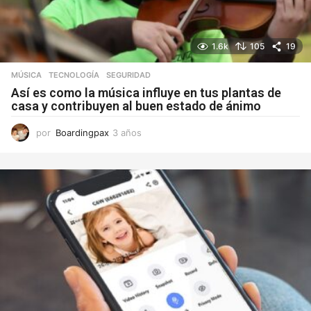
1.6k
105
19
MÚSICA
,
TECNOLOGÍA
SEGURIDAD
Así es como la música influye en tus plantas de
casa y contribuyen al buen estado de ánimo
por
Boardingpax
3 años
3
a
ñ
o
s