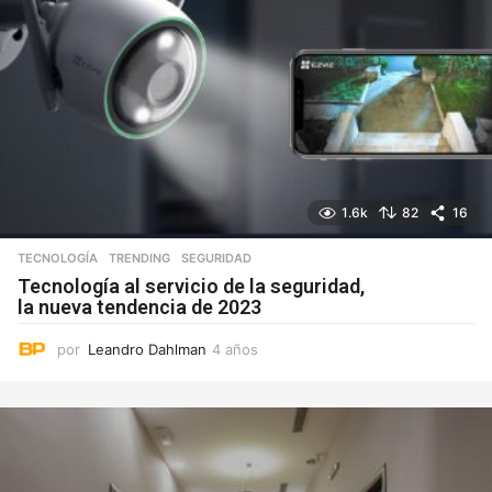
1.6k
82
16
TECNOLOGÍA
,
TRENDING
SEGURIDAD
Tecnología al servicio de la seguridad,
la nueva tendencia de 2023
por
Leandro Dahlman
4 años
4
a
ñ
o
s