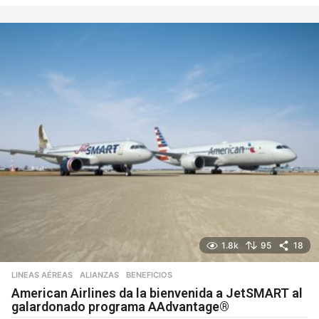
ñ
o
1.8k
95
18
LINEAS AÉREAS
ALIANZAS
,
BENEFICIOS
American Airlines da la bienvenida a JetSMART al
galardonado programa AAdvantage®