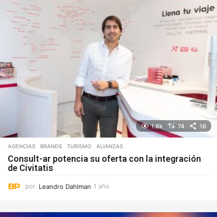
1.6k
74
16
AGENCIAS
,
BRANDS
,
TURISMO
ALIANZAS
Consult-ar potencia su oferta con la integración
de Civitatis
por
Leandro Dahlman
1 año
1
a
ñ
o