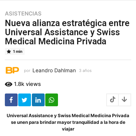
ASISTENCIAS
3
a
Nueva alianza estratégica entre
ñ
Universal Assistance y Swiss
o
Medical Medicina Privada
s
3
1 min
a
ñ
o
Leandro Dahlman
por
3 años
3
s
a
ñ
1.8k
views
o
s
Universal Assistance y Swiss Medical Medicina Privada
se unen para brindar mayor tranquilidad a la hora de
viajar