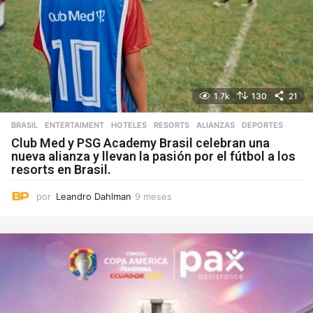
1.7k
130
21
BRASIL
,
ENTERTAIMENT
,
HOTELES
,
RESORTS
ALIANZAS
,
DEPORTES
Club Med y PSG Academy Brasil celebran una
nueva alianza y llevan la pasión por el fútbol a los
resorts en Brasil.
por
Leandro Dahlman
9 meses
9
m
e
s
e
s