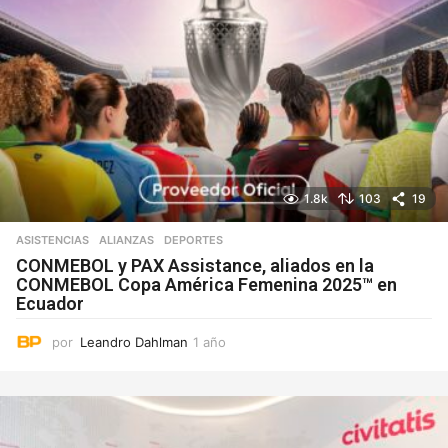
1.8k
103
19
ASISTENCIAS
ALIANZAS
,
DEPORTES
CONMEBOL y PAX Assistance, aliados en la
CONMEBOL Copa América Femenina 2025™ en
Ecuador
por
Leandro Dahlman
1 año
1
a
ñ
o