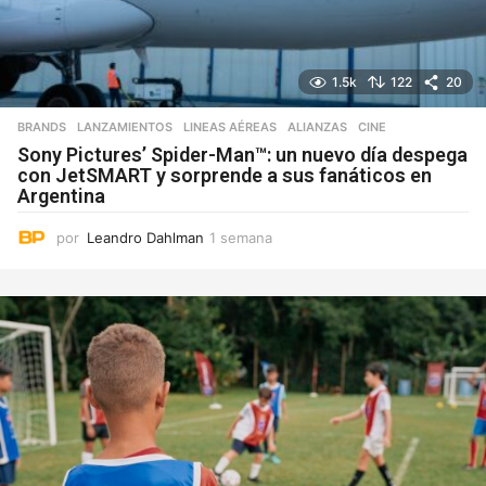
1.5k
122
20
BRANDS
,
LANZAMIENTOS
,
LINEAS AÉREAS
ALIANZAS
,
CINE
Sony Pictures’ Spider-Man™: un nuevo día despega
con JetSMART y sorprende a sus fanáticos en
Argentina
por
Leandro Dahlman
1 semana
1
s
e
m
a
n
a