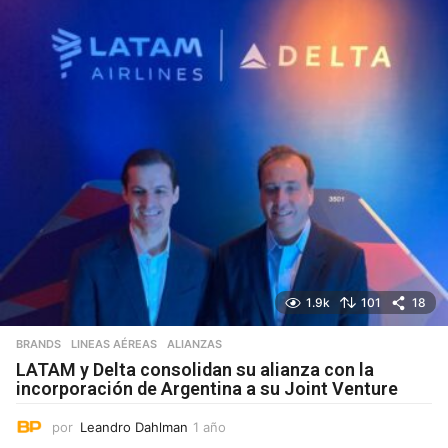
1.9k
101
18
BRANDS
,
LINEAS AÉREAS
ALIANZAS
LATAM y Delta consolidan su alianza con la
incorporación de Argentina a su Joint Venture
por
Leandro Dahlman
1 año
1
a