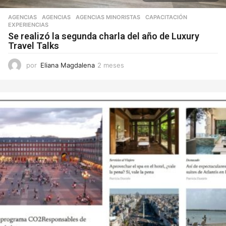
AGENCIAS
AGENCIAS
,
AGENCIAS MINORISTAS
,
CAPACITACIÓN
,
EXPERIENCIAS
Se realizó la segunda charla del año de Luxury
Travel Talks
por
Eliana Magdalena
2 meses
2
m
e
s
e
s