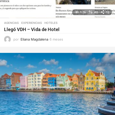
1.7k
40
12
AGENCIAS
EXPERIENCIAS
,
HOTELES
Llegó VDH – Vida de Hotel
por
Eliana Magdalena
6 meses
6
m
e
s
e
s