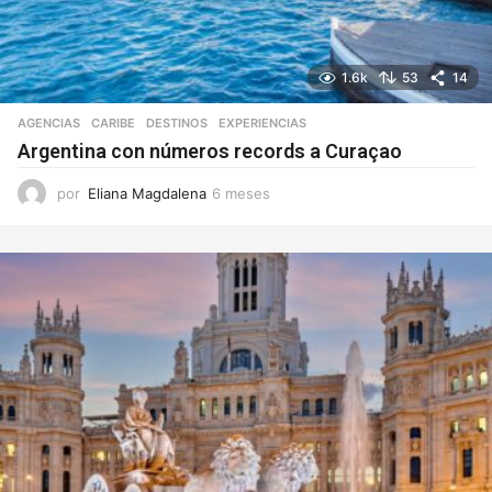
1.6k
53
14
AGENCIAS
CARIBE
,
DESTINOS
,
EXPERIENCIAS
Argentina con números records a Curaçao
por
Eliana Magdalena
6 meses
6
m
e
s
e
s