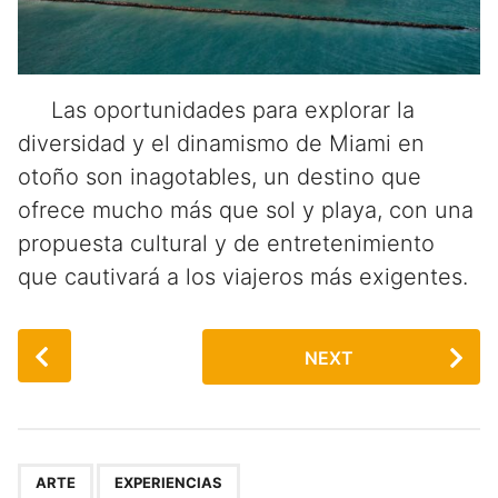
Las oportunidades para explorar la
diversidad y el dinamismo de Miami en
otoño son inagotables, un destino que
ofrece mucho más que sol y playa, con una
propuesta cultural y de entretenimiento
que cautivará a los viajeros más exigentes.
P
NEXT
o
s
t
P
,
a
ARTE
EXPERIENCIAS