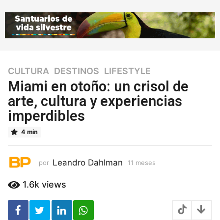
CULTURA
,
DESTINOS
,
LIFESTYLE
1
1
Miami en otoño: un crisol de
m
arte, cultura y experiencias
e
imperdibles
s
e
4 min
s
1
1
Leandro Dahlman
por
11 meses
1
m
1
e
m
1.6k
views
s
e
s
e
e
s
s