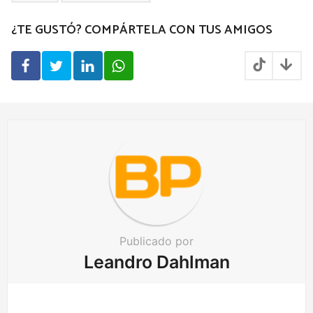
g
¿TE GUSTÓ? COMPÁRTELA CON TUS AMIGOS
i
n
a
t
i
o
n
Publicado por
Leandro Dahlman