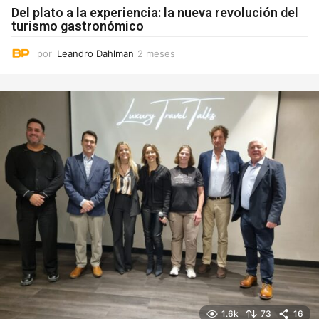
Del plato a la experiencia: la nueva revolución del
turismo gastronómico
por
Leandro Dahlman
2 meses
2
m
e
s
e
s
1.6k
73
16