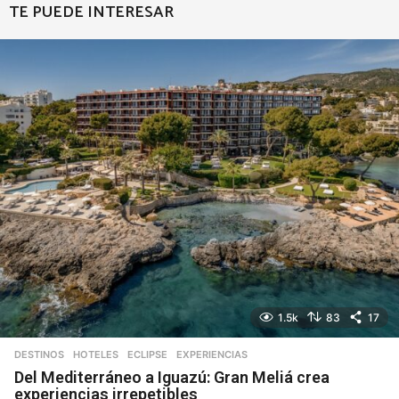
TE PUEDE INTERESAR
1.5k
83
17
DESTINOS
,
HOTELES
ECLIPSE
,
EXPERIENCIAS
Del Mediterráneo a Iguazú: Gran Meliá crea
experiencias irrepetibles