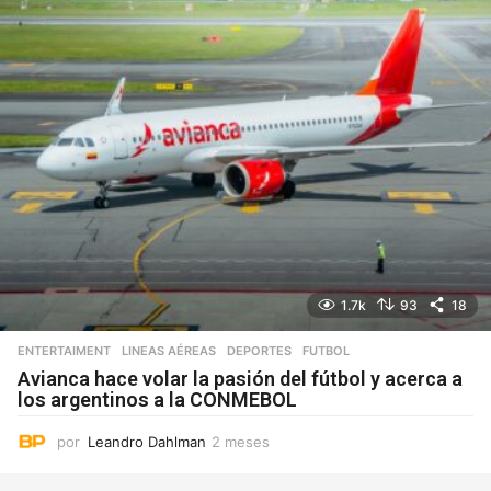
n
a
s
1.7k
93
18
ENTERTAIMENT
,
LINEAS AÉREAS
DEPORTES
,
FUTBOL
Avianca hace volar la pasión del fútbol y acerca a
los argentinos a la CONMEBOL
por
Leandro Dahlman
2 meses
2
m
e