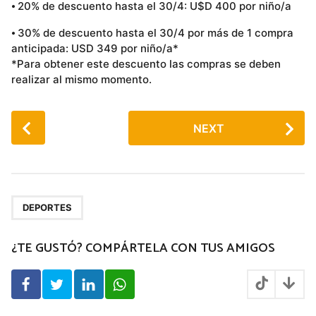
⦁ 20% de descuento hasta el 30/4: U$D 400 por niño/a
⦁ 30% de descuento hasta el 30/4 por más de 1 compra
anticipada: USD 349 por niño/a*
*Para obtener este descuento las compras se deben
realizar al mismo momento.
P
NEXT
o
s
t
P
a
DEPORTES
g
¿TE GUSTÓ? COMPÁRTELA CON TUS AMIGOS
i
n
a
t