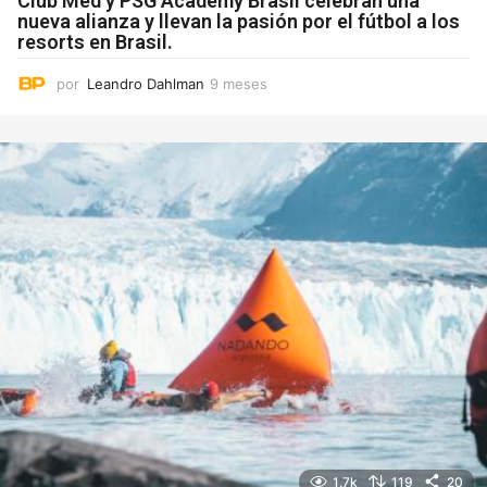
Club Med y PSG Academy Brasil celebran una
nueva alianza y llevan la pasión por el fútbol a los
resorts en Brasil.
por
Leandro Dahlman
9 meses
9
m
e
s
e
s
1.7k
119
20