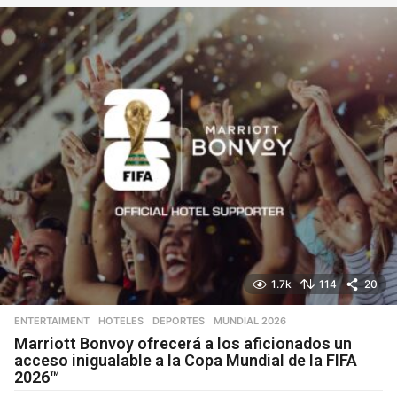
s
e
s
1.7k
114
20
ENTERTAIMENT
,
HOTELES
DEPORTES
,
MUNDIAL 2026
Marriott Bonvoy ofrecerá a los aficionados un
acceso inigualable a la Copa Mundial de la FIFA
2026™