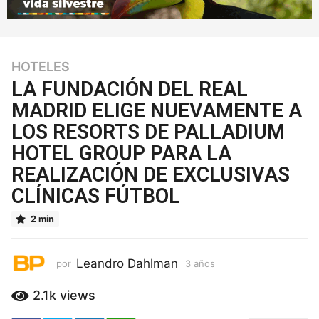
HOTELES
3
a
LA FUNDACIÓN DEL REAL
ñ
MADRID ELIGE NUEVAMENTE A
o
LOS RESORTS DE PALLADIUM
s
3
HOTEL GROUP PARA LA
a
REALIZACIÓN DE EXCLUSIVAS
ñ
CLÍNICAS FÚTBOL
o
s
2 min
Leandro Dahlman
por
3 años
3
a
ñ
2.1k
views
o
s