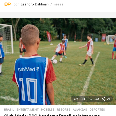
por
Leandro Dahlman
7 meses
7
m
e
s
e
s
1.7k
130
21
BRASIL
,
ENTERTAIMENT
,
HOTELES
,
RESORTS
ALIANZAS
,
DEPORTES