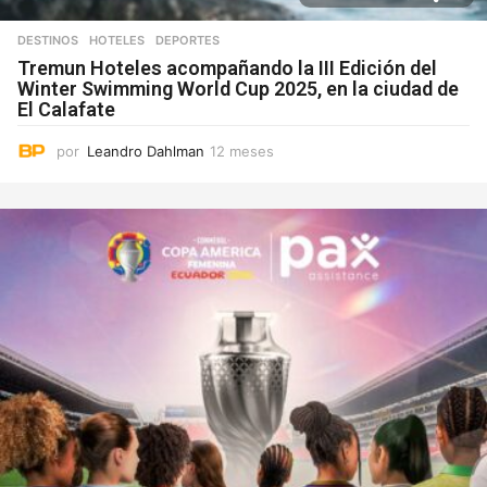
DESTINOS
,
HOTELES
DEPORTES
Tremun Hoteles acompañando la III Edición del
Winter Swimming World Cup 2025, en la ciudad de
El Calafate
por
Leandro Dahlman
12 meses
1
2
m
e
s
e
s