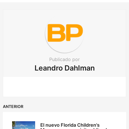
i
o
n
Publicado por
Leandro Dahlman
ANTERIOR
El nuevo Florida Children's