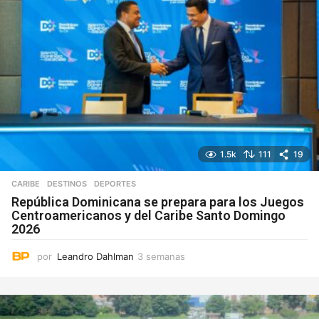
1.5k
111
19
CARIBE
,
DESTINOS
DEPORTES
República Dominicana se prepara para los Juegos
Centroamericanos y del Caribe Santo Domingo
2026
por
Leandro Dahlman
3 semanas
3
s
e
m
a