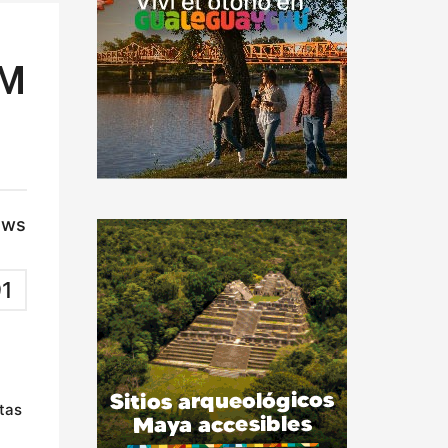
UM
ews
1
rtas