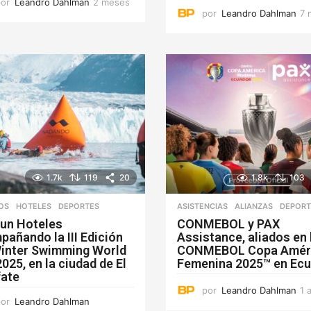
por
Leandro Dahlman
2 meses
2
por
Leandro Dahlman
7 
m
e
s
e
s
1.7k
119
20
1.8k
103
OS
,
HOTELES
DEPORTES
ASISTENCIAS
ALIANZAS
,
DEPORT
un Hoteles
CONMEBOL y PAX
añando la III Edición
Assistance, aliados en 
Winter Swimming World
CONMEBOL Copa Amér
025, en la ciudad de El
Femenina 2025™ en Ec
fate
por
Leandro Dahlman
1 
por
Leandro Dahlman