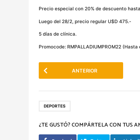
Precio especial con 20% de descuento hasta
Luego del 28/2, precio regular U$D 475.-
5 días de clínica.
Promocode: RMPALLADIUMPROM22 (Hasta el
P
ANTERIOR
o
s
t
P
DEPORTES
a
g
¿TE GUSTÓ? COMPÁRTELA CON TUS A
i