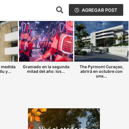
AGREGAR POST
a medida
Gramado en la segunda
The Pyrmont Curaçao,
u y...
mitad del año: los...
abrirá en octubre con
una...