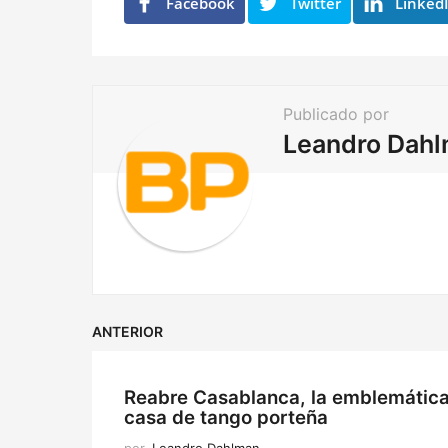
n
Facebook
Twitter
Linked
a
t
i
Publicado por
o
Leandro Dah
n
ANTERIOR
Reabre Casablanca, la emblemátic
casa de tango porteña
por
Leandro Dahlman