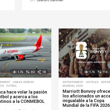
1.7k
93
18
1.7k
114
AIMENT
,
LINEAS AÉREAS
ENTERTAIMENT
,
HOTELES
DEPOR
TES
,
FUTBOL
MUNDIAL 2026
Marriott Bonvoy ofrece
ca hace volar la pasión
los aficionados un acc
útbol y acerca a los
inigualable a la Copa
ntinos a la CONMEBOL
Mundial de la FIFA 202