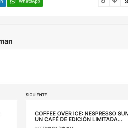
9
In
WhatsApp
lman
SIGUIENTE
a
COFFEE OVER ICE: NESPRESSO SU
UN CAFÉ DE EDICIÓN LIMITADA...
por
Leandro Dahlman