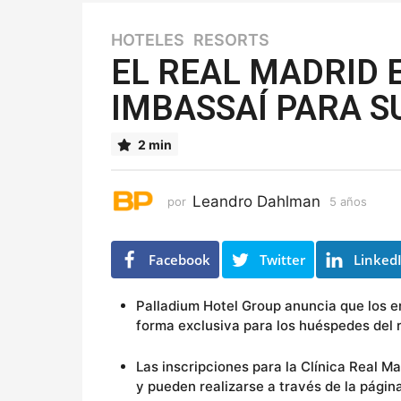
HOTELES
,
RESORTS
5
a
EL REAL MADRID 
ñ
IMBASSAÍ PARA S
o
s
5
2 min
a
ñ
o
Leandro Dahlman
por
5 años
5
s
a
ñ
o
Facebook
Twitter
Linked
s
Palladium Hotel Group anuncia que los en
forma exclusiva para los huéspedes del r
Las inscripciones para la Clínica Real M
y pueden realizarse a través de la pági