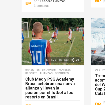
por
Leandro Dahlman
3 semanas
3
s
e
m
a
n
a
s
1.7k
130
21
BRASIL
,
ENTERTAIMENT
,
HOTELES
,
DESTIN
RESORTS
ALIANZAS
,
DEPORTES
Trem
Club Med y PSG Academy
acomp
Brasil celebran una nueva
del 
alianza y llevan la
Cup 2
pasión por el fútbol a los
Cala
resorts en Brasil.