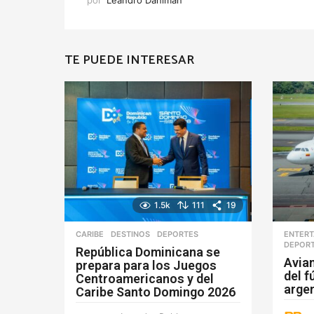
TE PUEDE INTERESAR
1.5k
111
19
CARIBE
,
DESTINOS
DEPORTES
ENTERT
DEPOR
República Dominicana se
Avian
prepara para los Juegos
del f
Centroamericanos y del
arge
Caribe Santo Domingo 2026