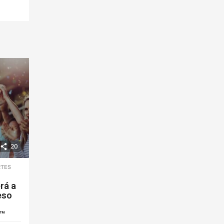
20
TES
,
rá a
eso
6™