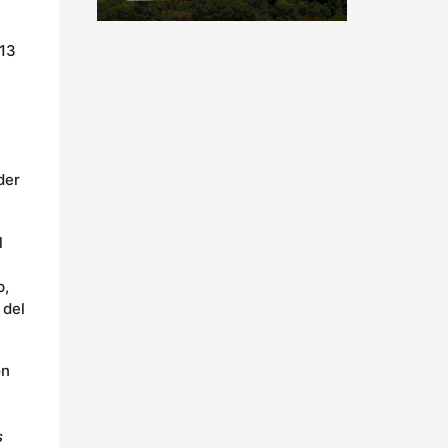
 13
der
l
p,
 del
ón
s