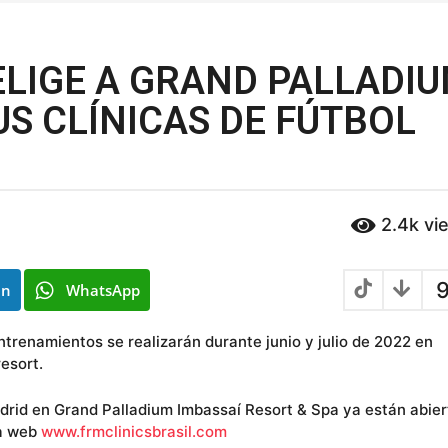
ELIGE A GRAND PALLADI
US CLÍNICAS DE FÚTBOL
2.4k
vi
9
In
WhatsApp
trenamientos se realizarán durante junio y julio de 2022 en
esort.
adrid en Grand Palladium Imbassaí Resort & Spa ya están abie
na web
www.frmclinicsbrasil.com