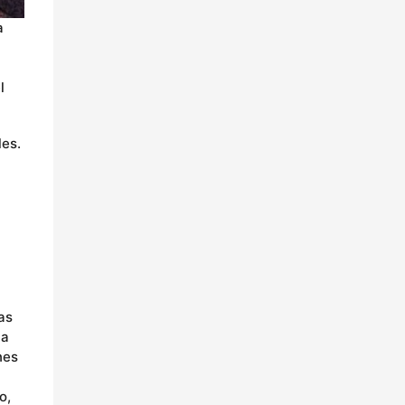
a
l
les.
as
la
nes
o,