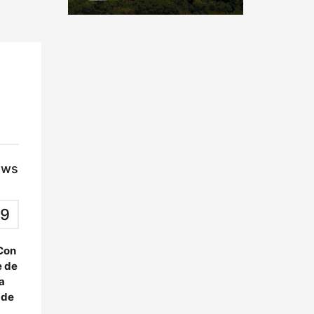
ews
9
 Con
e de
a
 de