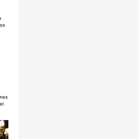
a
los
enes
el