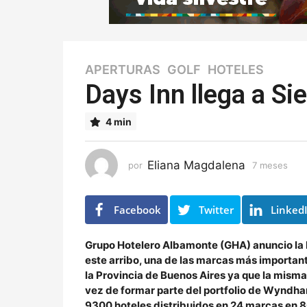
APERTURAS
,
GOLF
,
HOTELES
7
m
Days Inn llega a Si
e
s
4 min
e
s
7
Eliana Magdalena
por
7 meses
7
m
m
e
e
s
s
Facebook
Twitter
Linked
e
e
s
s
Grupo Hotelero Albamonte (GHA) anuncio la l
este arribo, una de las marcas más importan
la Provincia de Buenos Aires ya que la misma
vez de formar parte del portfolio de Wyndh
9300 hoteles distribuidos en 24 marcas en 8