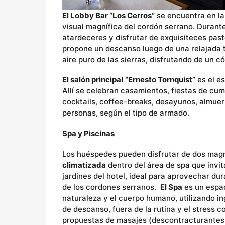
El Lobby Bar “Los Cerros”
se encuentra en la
visual magnífica del cordón serrano. Durante 
atardeceres y disfrutar de exquisiteces past
propone un descanso luego de una relajada tar
aire puro de las sierras, disfrutando de un 
El salón principal
“Ernesto Tornquist”
es el e
Allí se celebran casamientos, fiestas de cu
cocktails, coffee-breaks, desayunos, almue
personas, según el tipo de armado.
Spa y Piscinas
Los huéspedes pueden disfrutar de dos mag
climatizada
dentro del área de spa que invita
jardines del hotel, ideal para aprovechar d
de los cordones serranos.
El Spa
es un espac
naturaleza y el cuerpo humano, utilizando i
de descanso, fuera de la rutina y el stress 
propuestas de masajes (descontracturantes, r