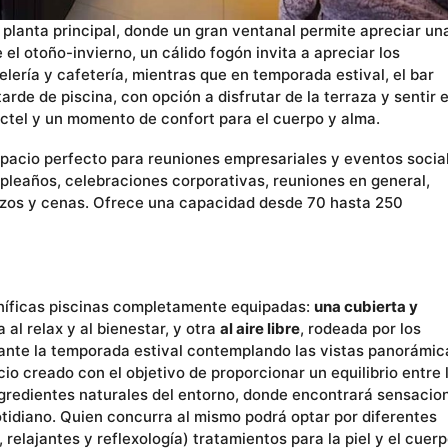
 planta principal, donde un gran ventanal permite apreciar un
el otoño-invierno, un cálido fogón invita a apreciar los
elería y cafetería, mientras que en temporada estival, el bar
de de piscina, con opción a disfrutar de la terraza y sentir e
cóctel y un momento de confort para el cuerpo y alma.
spacio perfecto para reuniones empresariales y eventos socia
mpleaños, celebraciones corporativas, reuniones en general,
rzos y cenas. Ofrece una capacidad desde 70 hasta 250
níficas piscinas completamente equipadas:
una cubierta y
 al relax y al bienestar, y otra
al aire libre
, rodeada por los
urante la temporada estival contemplando las vistas panorámic
io creado con el objetivo de proporcionar un equilibrio entre 
ngredientes naturales del entorno, donde encontrará sensacio
cotidiano. Quien concurra al mismo podrá optar por diferentes
elajantes y reflexología) tratamientos para la piel y el cuerp