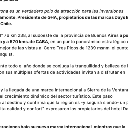
zona es un verdadero polo de atracción para las inversiones
amonte, Presidente de GHA, propietarios de las marcas Days I
Chile.
N° 76 km 238, al sudoeste de la provincia de Buenos Aires
a p
ca y a 570 kms. de CABA
, en un punto panorámico estratégico 
ejor de las vistas al Cerro Tres Picos de 1239 msnm, el punt
nquist.
ante todo el año donde se conjuga la tranquilidad y belleza de 
n sus múltiples ofertas de actividades invitan a disfrutar en
y la llegada de una marca internacional a Sierra de la Ventan
el crecimiento dinámico del sector turístico. Este paso
 al destino y confirma que la región es -y seguirá siendo- un 
ta calidad y confort”, expresaron los propietarios del hotel D
peraciones bajo su nueva marca internacional, mientras que la