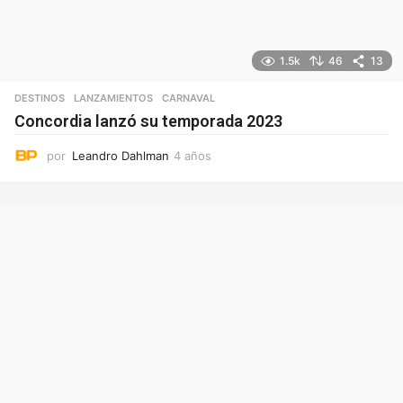
1.5k
46
13
DESTINOS
,
LANZAMIENTOS
CARNAVAL
Concordia lanzó su temporada 2023
por
Leandro Dahlman
4 años
4
a
ñ
o
s