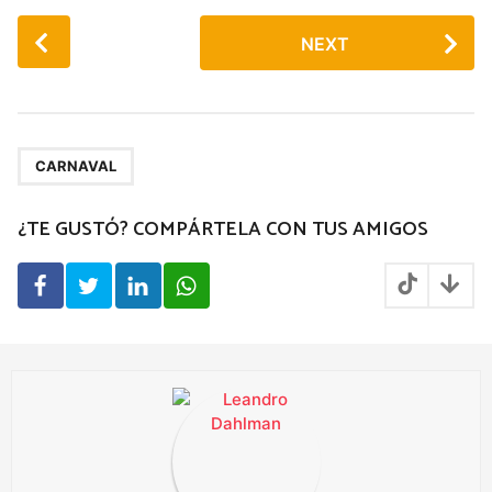
P
NEXT
o
s
t
P
a
CARNAVAL
g
¿TE GUSTÓ? COMPÁRTELA CON TUS AMIGOS
i
n
a
t
i
o
n