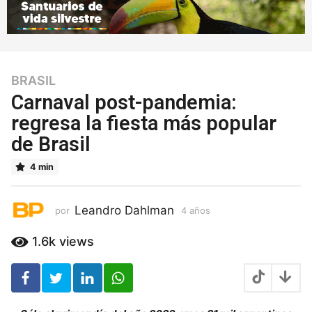
BRASIL
4
a
Carnaval post-pandemia:
ñ
regresa la fiesta más popular
o
de Brasil
s
4
4 min
a
ñ
o
Leandro Dahlman
por
4 años
4
s
a
ñ
1.6k
views
o
s