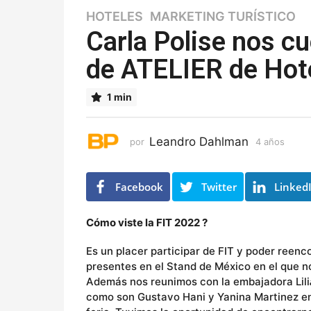
HOTELES
,
MARKETING TURÍSTICO
4
a
Carla Polise nos cu
ñ
de ATELIER de Hot
o
s
4
1 min
a
ñ
o
Leandro Dahlman
por
4 años
4
s
a
ñ
o
Facebook
Twitter
Linked
s
Cómo viste la FIT 2022 ?
Es un placer participar de FIT y poder reen
presentes en el Stand de México en el que no
Además nos reunimos con la embajadora Lili
como son Gustavo Hani y Yanina Martinez en 