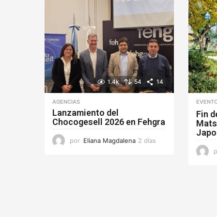
a
s
1.4k
54
14
AGENCIAS
EVENT
Lanzamiento del
Fin 
Chocogesell 2026 en Fehgra
Matsu
Japo
por
Eliana Magdalena
2 días
2
d
í
a
s