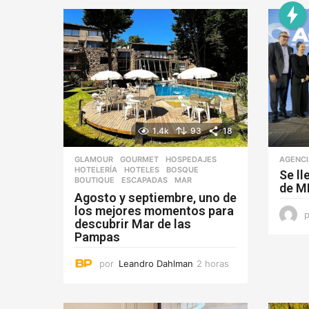
1.4k
93
18
GLAMOUR
,
GOURMET
,
HOSPEDAJES
,
AGENC
HOTELERÍA
,
HOTELES
BOSQUE
,
Se ll
BOUTIQUE
,
ESCAPADAS
,
MAR
de M
Agosto y septiembre, uno de
los mejores momentos para
descubrir Mar de las
Pampas
por
Leandro Dahlman
2 horas
2
h
o
r