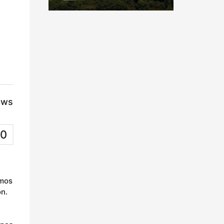
ews
0
imos
ón.