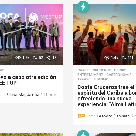
1.5k
52
13
1.4k
111
IAS
CARIBE
,
CRUCEROS
,
DRINKS
,
ENTERTAIMENT
,
GASTRONOMÍA
,
evo a cabo otra edición
TRAVEL
,
TURISMO
EET UP
Costa Cruceros trae el
espíritu del Caribe a b
por
Eliana Magdalena
14 horas
1
ofreciendo una nueva
4
experiencia: “Alma Lati
h
o
por
Leandro Dahlman
2 
r
a
s