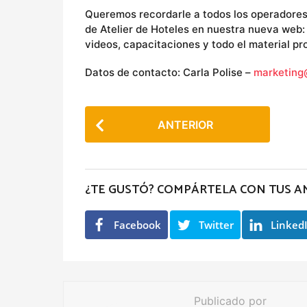
Queremos recordarle a todos los operadores
de Atelier de Hoteles en nuestra nueva web
videos, capacitaciones y todo el material p
Datos de contacto: Carla Polise –
marketing
P
ANTERIOR
o
s
t
¿TE GUSTÓ? COMPÁRTELA CON TUS A
P
a
Facebook
Twitter
Linked
g
i
n
a
Publicado por