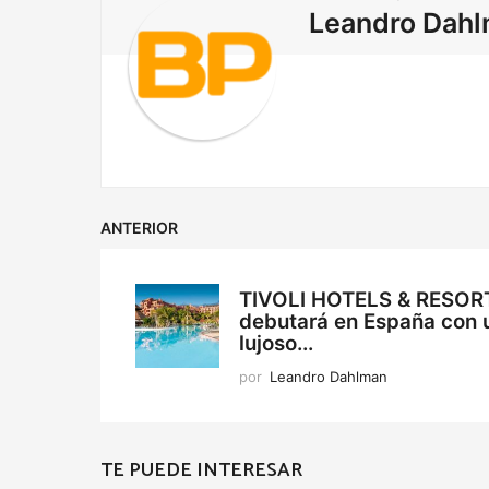
t
Leandro Dah
i
o
n
ANTERIOR
TIVOLI HOTELS & RESOR
debutará en España con 
lujoso...
por
Leandro Dahlman
TE PUEDE INTERESAR