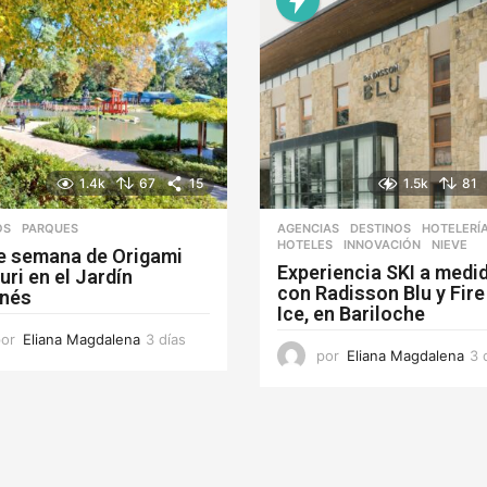
1.4k
67
15
1.5k
81
OS
,
PARQUES
AGENCIAS
,
DESTINOS
,
HOTELERÍ
HOTELES
,
INNOVACIÓN
,
NIEVE
de semana de Origami
Experiencia SKI a medi
ri en el Jardín
con Radisson Blu y Fire
nés
Ice, en Bariloche
por
Eliana Magdalena
3 días
3
por
Eliana Magdalena
3 
d
í
a
s