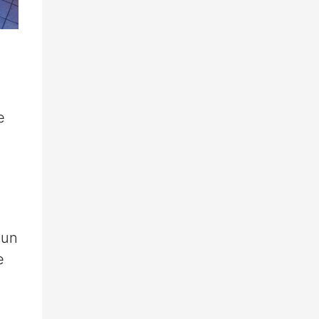
e
 un
e