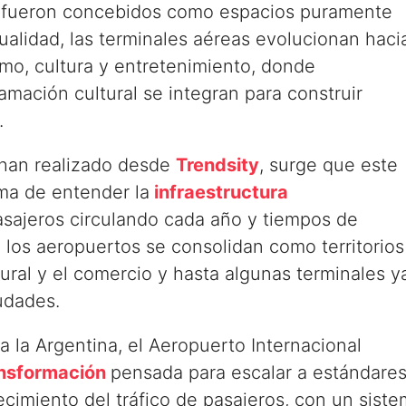
s fueron concebidos como espacios puramente
tualidad, las terminales aéreas evolucionan haci
o, cultura y entretenimiento, donde
ramación cultural se integran para construir
.
 han realizado desde
Trendsity
, surge que este
ma de entender la
infraestructura
sajeros circulando cada año y tiempos de
los aeropuertos se consolidan como territorios
ural y el comercio y hasta algunas terminales y
udades.
 la Argentina, el Aeropuerto Internacional
ansformación
pensada para escalar a estándare
ecimiento del tráfico de pasajeros, con un sist