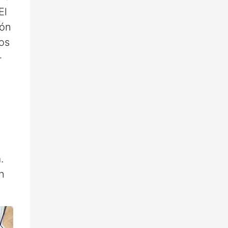
El
ión
ios
-
.
n