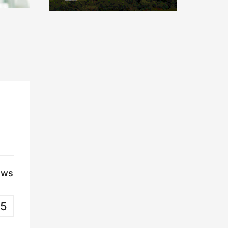
ews
5