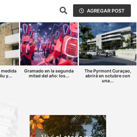
AGREGAR POST
a medida
Gramado en la segunda
The Pyrmont Curaçao,
u y...
mitad del año: los...
abrirá en octubre con
una...