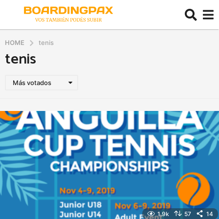
HOME
tenis
tenis
Más votados
1.9k
57
14