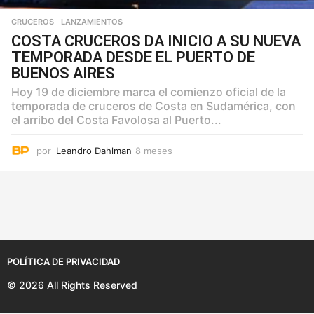
CRUCEROS
,
LANZAMIENTOS
COSTA CRUCEROS DA INICIO A SU NUEVA
TEMPORADA DESDE EL PUERTO DE
BUENOS AIRES
Hoy 19 de diciembre marca el comienzo oficial de la
temporada de cruceros de Costa en Sudamérica, con
el arribo del Costa Favolosa al Puerto...
por
Leandro Dahlman
8 meses
8
m
e
s
e
s
POLÍTICA DE PRIVACIDAD
© 2026 All Rights Reserved