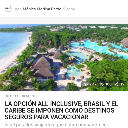
por
Mónica Medina Pardo
5 años
5
a
ñ
o
s
2.4k
106
19
HOTELES
,
RESORTS
LA OPCIÓN ALL INCLUSIVE, BRASIL Y EL
CARIBE SE IMPONEN COMO DESTINOS
SEGUROS PARA VACACIONAR
Ideal para los viajantes que están pensando en