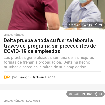
2.4k
113
21
LINEAS AÉREAS
Delta prueba a toda su fuerza laboral a
través del programa sin precedentes de
COVID-19 de empleados
Las pruebas generalizadas son una de las mejores
formas de frenar la propagación. Delta ha hecho
pruebas a cerca de la mitad de sus empleados...
por
Leandro Dahlman
6 años
6
a
ñ
o
2.3k
102
18
s
LINEAS AÉREAS
,
LOW COST