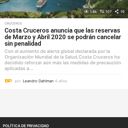
1.8k
107
19
CRUCEROS
Costa Cruceros anuncia que las reservas
de Marzo y Abril 2020 se podrán cancelar
sin penalidad
Con el aumento de alerta global declarada por la
Organización Mundial de la Salud,Costa Cruceros ha
decidido reforzar aún más las medidas de precaución
aplicadas a...
por
Leandro Dahlman
6 años
6
a
ñ
o
s
POLÍTICA DE PRIVACIDAD