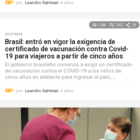
por
Leandro Dahlman
4 años
4
a
ñ
o
1.8k
132
21
s
DESTINOS
Brasil: entró en vigor la exigencia de
certificado de vacunación contra Covid-
19 para viajeros a partir de cinco años
El gobierno brasileño comenzó a exigir un certificado
de vacunación contra el COVID-19 a los niños de
cinco años en adelante para ingresar al país,...
por
Leandro Dahlman
4 años
4
a
ñ
o
s