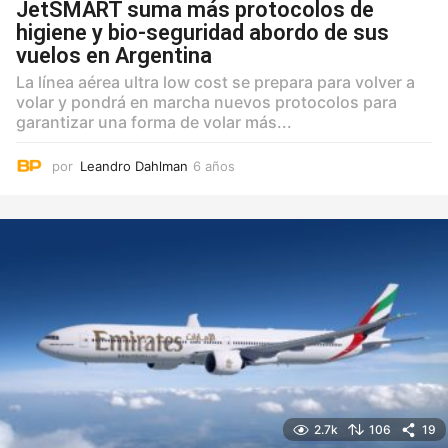
JetSMART suma más protocolos de
higiene y bio-seguridad abordo de sus
vuelos en Argentina
La línea aérea ultra low cost se prepara para volver a
volar y pondrá en marcha nuevos protocolos para
garantizar una forma de volar más...
por
Leandro Dahlman
6 años
6
a
ñ
o
s
2.7k
106
19