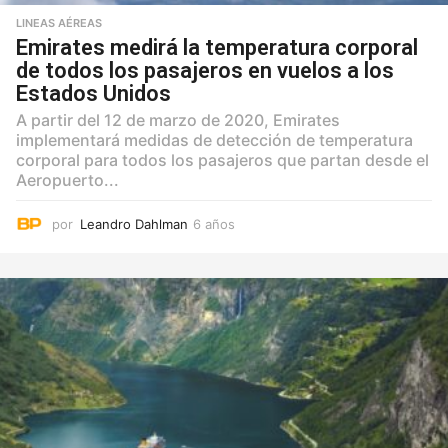
LINEAS AÉREAS
Emirates medirá la temperatura corporal
de todos los pasajeros en vuelos a los
Estados Unidos
A partir del 12 de marzo de 2020, Emirates
implementará medidas de detección de temperatura
corporal para todos los pasajeros que partan desde el
Aeropuerto...
por
Leandro Dahlman
6 años
6
a
ñ
o
s