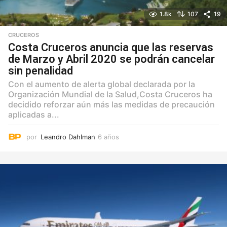
1.8k
107
19
CRUCEROS
Costa Cruceros anuncia que las reservas
de Marzo y Abril 2020 se podrán cancelar
sin penalidad
Con el aumento de alerta global declarada por la
Organización Mundial de la Salud,Costa Cruceros ha
decidido reforzar aún más las medidas de precaución
aplicadas a...
por
Leandro Dahlman
6 años
6
a
ñ
o
s