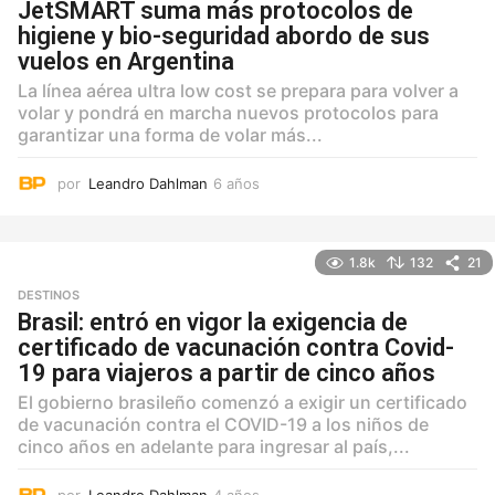
JetSMART suma más protocolos de
higiene y bio-seguridad abordo de sus
vuelos en Argentina
La línea aérea ultra low cost se prepara para volver a
volar y pondrá en marcha nuevos protocolos para
garantizar una forma de volar más...
por
Leandro Dahlman
6 años
6
a
ñ
o
1.8k
132
21
s
DESTINOS
Brasil: entró en vigor la exigencia de
certificado de vacunación contra Covid-
19 para viajeros a partir de cinco años
El gobierno brasileño comenzó a exigir un certificado
de vacunación contra el COVID-19 a los niños de
cinco años en adelante para ingresar al país,...