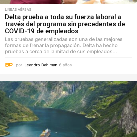
LINEAS AÉREAS
Delta prueba a toda su fuerza laboral a
través del programa sin precedentes de
COVID-19 de empleados
Las pruebas generalizadas son una de las mejores
formas de frenar la propagación. Delta ha hecho
pruebas a cerca de la mitad de sus empleados...
por
Leandro Dahlman
6 años
6
a
ñ
o
s