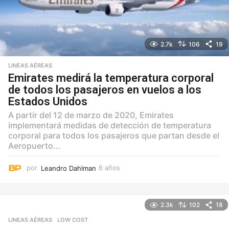
2.7k
106
19
LINEAS AÉREAS
Emirates medirá la temperatura corporal
de todos los pasajeros en vuelos a los
Estados Unidos
A partir del 12 de marzo de 2020, Emirates
implementará medidas de detección de temperatura
corporal para todos los pasajeros que partan desde el
Aeropuerto...
por
Leandro Dahlman
6 años
6
a
ñ
o
2.3k
102
18
s
LINEAS AÉREAS
,
LOW COST