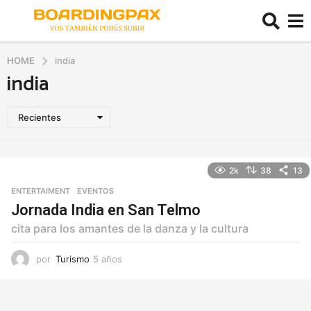
HOME
india
india
Recientes
2k
38
13
ENTERTAIMENT
,
EVENTOS
Jornada India en San Telmo
cita para los amantes de la danza y la cultura
por
Turismo
5 años
5
a
ñ
o