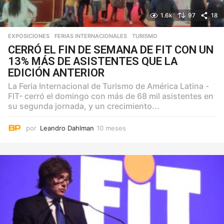
1.6k
97
18
EXPOSICIONES
,
FERIAS INTERNACIONALES
,
TURISMO
CERRÓ EL FIN DE SEMANA DE FIT CON UN
13% MÁS DE ASISTENTES QUE LA
EDICIÓN ANTERIOR
La Feria Internacional de Turismo de América Latina -
FIT- cerró el domingo con más de 68 mil asistentes en
su segunda jornada, y un crecimiento...
por
Leandro Dahlman
10 meses
1
0
m
e
s
e
s