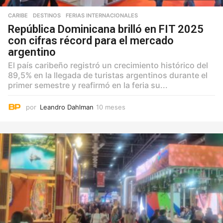
CARIBE
,
DESTINOS
,
FERIAS INTERNACIONALES
República Dominicana brilló en FIT 2025
con cifras récord para el mercado
argentino
El país caribeño registró un crecimiento histórico del
89,5% en la llegada de turistas argentinos durante el
primer semestre y reafirmó en la feria su...
por
Leandro Dahlman
10 meses
1
0
m
e
s
e
s