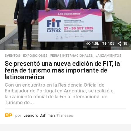
1.6k
105
19
EVENTOS
,
EXPOSICIONES
,
FERIAS INTERNACIONALES
,
LANZAMIENTOS
Se presentó una nueva edición de FIT, la
feria de turismo más importante de
latinoamérica
Con un encuentro en la Residencia Oficial del
Embajador de Portugal en Argentina, se realizó el
lanzamiento oficial de la Feria Internacional de
Turismo de...
por
Leandro Dahlman
11 meses
1
1
m