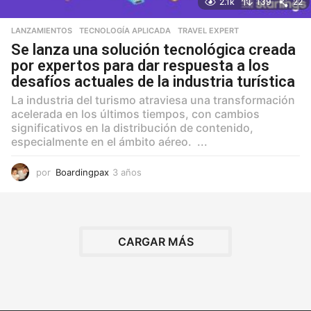
2.1k
139
22
LANZAMIENTOS
,
TECNOLOGÍA APLICADA
,
TRAVEL EXPERT
Se lanza una solución tecnológica creada
por expertos para dar respuesta a los
desafíos actuales de la industria turística
La industria del turismo atraviesa una transformación
acelerada en los últimos tiempos, con cambios
significativos en la distribución de contenido,
especialmente en el ámbito aéreo. ...
por
Boardingpax
3 años
3
a
ñ
o
s
CARGAR MÁS