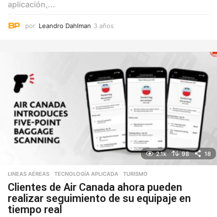
aplicación,...
por
Leandro Dahlman
3 años
3
a
ñ
o
s
2.1k
98
18
LINEAS AÉREAS
,
TECNOLOGÍA APLICADA
,
TURISMO
Clientes de Air Canada ahora pueden
realizar seguimiento de su equipaje en
tiempo real