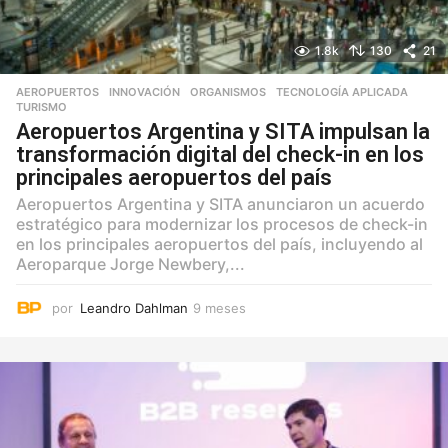
1.8k
130
21
AEROPUERTOS
,
INNOVACIÓN
,
ORGANISMOS
,
TECNOLOGÍA APLICADA
,
TURISMO
Aeropuertos Argentina y SITA impulsan la
transformación digital del check-in en los
principales aeropuertos del país
Aeropuertos Argentina y SITA anunciaron un acuerdo
estratégico para modernizar los procesos de check-in
en los principales aeropuertos del país, incluyendo al
Aeroparque Jorge Newbery,...
por
Leandro Dahlman
9 meses
9
m
e
s
e
s