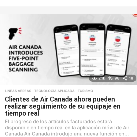
a
ñ
o
s
2.1k
98
18
LINEAS AÉREAS
,
TECNOLOGÍA APLICADA
,
TURISMO
Clientes de Air Canada ahora pueden
realizar seguimiento de su equipaje en
tiempo real
El progreso de los artículos facturados estará
disponible en tiempo real en la aplicación móvil de Air
Canada Air Canada introdujo una nueva función en...