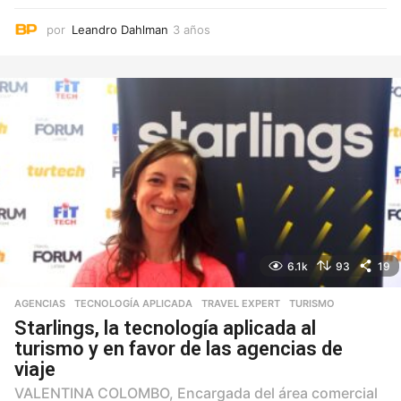
por
Leandro Dahlman
3 años
3
a
ñ
o
s
6.1k
93
19
AGENCIAS
,
TECNOLOGÍA APLICADA
,
TRAVEL EXPERT
,
TURISMO
Starlings, la tecnología aplicada al
turismo y en favor de las agencias de
viaje
VALENTINA COLOMBO, Encargada del área comercial