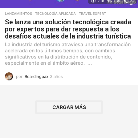
2.1k
139
22
LANZAMIENTOS
,
TECNOLOGÍA APLICADA
,
TRAVEL EXPERT
Se lanza una solución tecnológica creada
por expertos para dar respuesta a los
desafíos actuales de la industria turística
La industria del turismo atraviesa una transformación
acelerada en los últimos tiempos, con cambios
significativos en la distribución de contenido,
especialmente en el ámbito aéreo. ...
por
Boardingpax
3 años
3
a
ñ
o
s
CARGAR MÁS