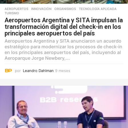
AEROPUERTOS
,
INNOVACIÓN
,
ORGANISMOS
,
TECNOLOGÍA APLICADA
,
TURISMO
Aeropuertos Argentina y SITA impulsan la
transformación digital del check-in en los
principales aeropuertos del país
Aeropuertos Argentina y SITA anunciaron un acuerdo
estratégico para modernizar los procesos de check-in
en los principales aeropuertos del país, incluyendo al
Aeroparque Jorge Newbery,...
por
Leandro Dahlman
9 meses
9
m
e
s
e
s