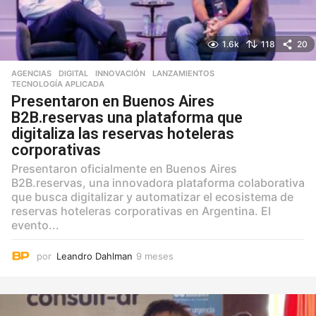
1.6k
118
20
AGENCIAS
,
DIGITAL
,
INNOVACIÓN
,
LANZAMIENTOS
,
TECNOLOGÍA APLICADA
Presentaron en Buenos Aires
B2B.reservas una plataforma que
digitaliza las reservas hoteleras
corporativas
Presentaron oficialmente en Buenos Aires
B2B.reservas, una innovadora plataforma colaborativa
que busca digitalizar y automatizar el ecosistema de
reservas hoteleras corporativas en Argentina. El
evento...
por
Leandro Dahlman
9 meses
9
m
e
s
e